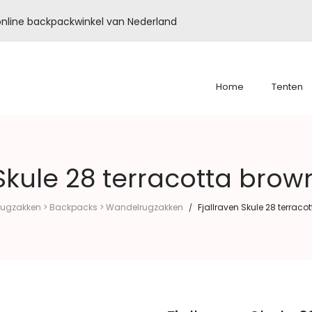
é online backpackwinkel van Nederland
Home
Tenten
 Skule 28 terracotta brow
ugzakken > Backpacks > Wandelrugzakken
Fjallraven Skule 28 terrac
/