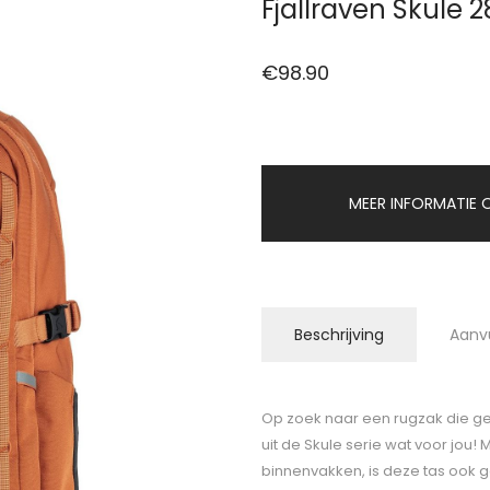
Fjallraven Skule 
€
98.90
MEER INFORMATIE O
Beschrijving
Aanv
Op zoek naar een rugzak die ges
uit de Skule serie wat voor jou! 
binnenvakken, is deze tas ook g