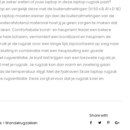
l je zeker weten of jouw laptop in deze laptop rugzak past?
op en vergelijk deze met de buitenafmetingen (H 50 x B 41 x D 18)
e laptop moeten kleiner zijn dan de buitenafmetingen van de
n waterafstotend materiaal hoef jij je geen zorgen te maken dat
d raken. Comfortabele borst- en heupriem Naast een betere
 je hele lichaam, vermindert een borstband en heupriem de
ruik je de rugzak voor een lange tijd, bijvoorbeeld op weg naar
tsluiting in combinatie met een heupsluiting een goede
rugventilatie Je kunt last krijgen van een bezwete rug als je
t met je rugzak. Je rugzak kan dan warm en zweterig gaan
ls de temperatuur stijgt. Met de Fjallraven Skule laptop rugzak
de rugventilatie. Deze zorgt ervoor dat je rugzak koel en
Share with
s > Wandelrugzakken