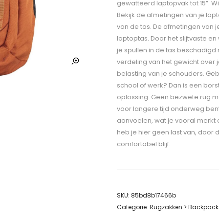
gewatteerd laptopvak tot 15”. Wi
Bekijk de afmetingen van je lapt
van de tas. De afmetingen van j
laptoptas. Door het slijtvaste e
je spullen in de tas beschadig
verdeling van het gewicht over
belasting van je schouders. Geb
school of werk? Dan is een bors
oplossing. Geen bezwete rug met 
voor langere tijd onderweg ben
aanvoelen, wat je vooral merkt a
heb je hier geen last van, door 
comfortabel blijf.
SKU:
85bd8b17466b
Categorie:
Rugzakken > Backpack