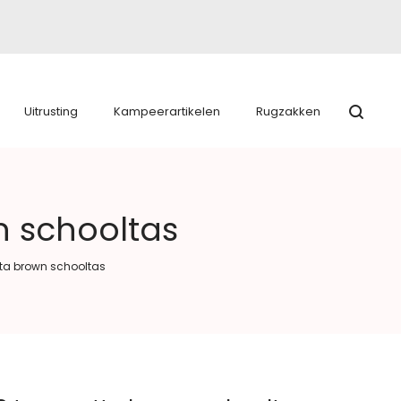
Uitrusting
Kampeerartikelen
Rugzakken
n schooltas
otta brown schooltas