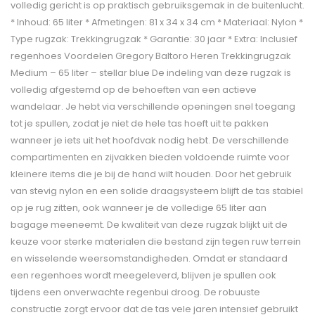
volledig gericht is op praktisch gebruiksgemak in de buitenlucht.
* Inhoud: 65 liter * Afmetingen: 81 x 34 x 34 cm * Materiaal: Nylon *
Type rugzak: Trekkingrugzak * Garantie: 30 jaar * Extra: Inclusief
regenhoes Voordelen Gregory Baltoro Heren Trekkingrugzak
Medium – 65 liter – stellar blue De indeling van deze rugzak is
volledig afgestemd op de behoeften van een actieve
wandelaar. Je hebt via verschillende openingen snel toegang
tot je spullen, zodat je niet de hele tas hoeft uit te pakken
wanneer je iets uit het hoofdvak nodig hebt. De verschillende
compartimenten en zijvakken bieden voldoende ruimte voor
kleinere items die je bij de hand wilt houden. Door het gebruik
van stevig nylon en een solide draagsysteem blijft de tas stabiel
op je rug zitten, ook wanneer je de volledige 65 liter aan
bagage meeneemt. De kwaliteit van deze rugzak blijkt uit de
keuze voor sterke materialen die bestand zijn tegen ruw terrein
en wisselende weersomstandigheden. Omdat er standaard
een regenhoes wordt meegeleverd, blijven je spullen ook
tijdens een onverwachte regenbui droog. De robuuste
constructie zorgt ervoor dat de tas vele jaren intensief gebruikt