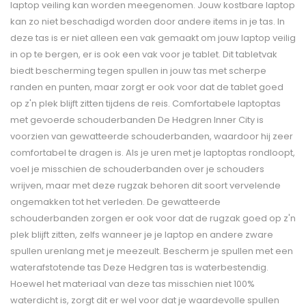
laptop veiling kan worden meegenomen. Jouw kostbare laptop
kan zo niet beschadigd worden door andere items in je tas. In
deze tas is er niet alleen een vak gemaakt om jouw laptop veilig
in op te bergen, er is ook een vak voor je tablet. Dit tabletvak
biedt bescherming tegen spullen in jouw tas met scherpe
randen en punten, maar zorgt er ook voor dat de tablet goed
op z'n plek blijft zitten tijdens de reis. Comfortabele laptoptas
met gevoerde schouderbanden De Hedgren Inner City is
voorzien van gewatteerde schouderbanden, waardoor hij zeer
comfortabel te dragen is. Als je uren met je laptoptas rondloopt,
voel je misschien de schouderbanden over je schouders
wrijven, maar met deze rugzak behoren dit soort vervelende
ongemakken tot het verleden. De gewatteerde
schouderbanden zorgen er ook voor dat de rugzak goed op z'n
plek blijft zitten, zelfs wanneer je je laptop en andere zware
spullen urenlang met je meezeult. Bescherm je spullen met een
waterafstotende tas Deze Hedgren tas is waterbestendig.
Hoewel het materiaal van deze tas misschien niet 100%
waterdicht is, zorgt dit er wel voor dat je waardevolle spullen