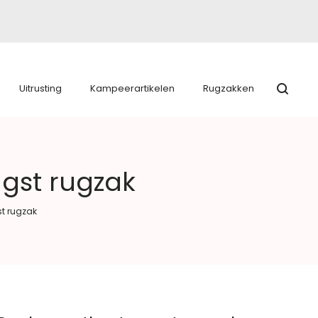
Uitrusting
Kampeerartikelen
Rugzakken
gst rugzak
t rugzak