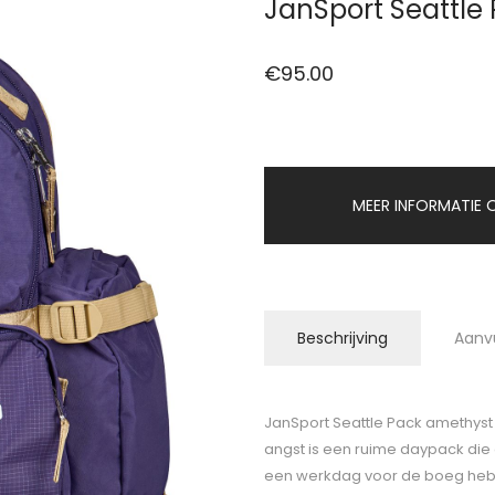
JanSport Seattle
€
95.00
MEER INFORMATIE O
Beschrijving
Aanv
JanSport Seattle Pack amethyst 
angst is een ruime daypack die 
een werkdag voor de boeg hebt 