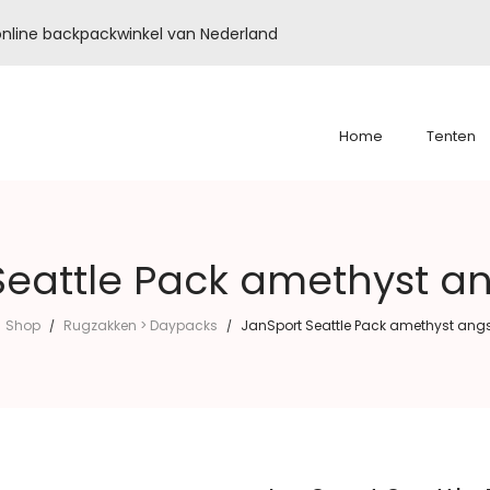
é online backpackwinkel van Nederland
Home
Tenten
Seattle Pack amethyst an
Shop
Rugzakken > Daypacks
JanSport Seattle Pack amethyst angs
/
/