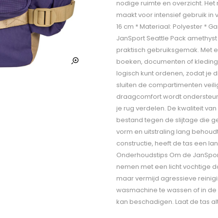
nodige ruimte en overzicht. Het 
maakt voor intensief gebruik in ve
16 cm * Materiaal: Polyester * Gar
JanSport Seattle Pack amethyst 
praktisch gebruiksgemak. Met e
boeken, documenten of kleding. 
logisch kunt ordenen, zodat je d
sluiten de compartimenten veili
draagcomfort wordt ondersteun
je rug verdelen. De kwaliteit van
bestand tegen de slijtage die g
vorm en uitstraling lang behoud
constructie, heeft de tas een l
Onderhoudstips Om de JanSport S
nemen met een licht vochtige d
maar vermijd agressieve reinig
wasmachine te wassen of in de d
kan beschadigen. Laat de tas alt