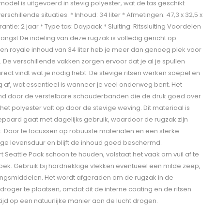
model is uitgevoerd in stevig polyester, wat de tas geschikt
rschillende situaties. * Inhoud: 34 liter * Afmetingen: 47,3 x 32,5 x
antie: 2 jaar * Type tas: Daypack * Sluiting: Ritssluiting Voordelen
angst De indeling van deze rugzak is volledig gericht op
en royale inhoud van 34 liter heb je meer dan genoeg plek voor
De verschillende vakken zorgen ervoor dat je al je spullen
irect vindt wat je nodig hebt. De stevige ritsen werken soepel en
g af, wat essentieel is wanneer je veel onderweg bent. Het
d door de verstelbare schouderbanden die de druk goed over
 het polyester valt op door de stevige weving. Dit materiaal is
epaard gaat met dagelijks gebruik, waardoor de rugzak zijn
t. Door te focussen op robuuste materialen en een sterke
ange levensduur en blijft de inhoud goed beschermd.
eattle Pack schoon te houden, volstaat het vaak om vuil af te
oek. Gebruik bij hardnekkige vlekken eventueel een milde zeep,
ingsmiddelen. Het wordt afgeraden om de rugzak in de
roger te plaatsen, omdat dit de interne coating en de ritsen
ijd op een natuurlijke manier aan de lucht drogen.