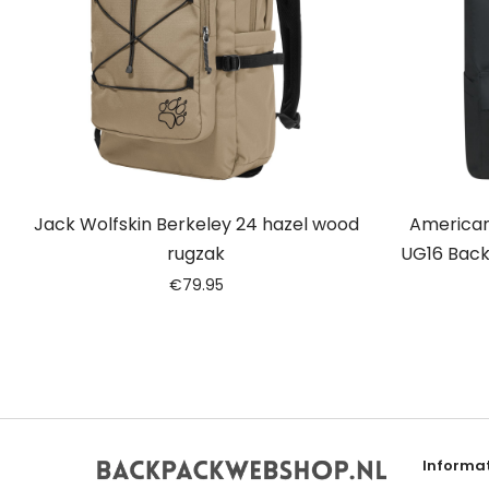
Jack Wolfskin Berkeley 24 hazel wood
American
rugzak
UG16 Back
€
79.95
Informat