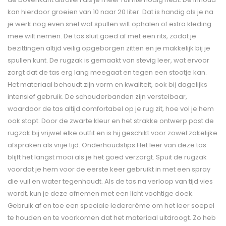
kan hierdoor groeien van 10 naar 20 liter. Dat is handig als je na
je werk nog even snel wat spullen wilt ophalen of extra kleding
mee wilt nemen. De tas sluit goed af met een rits, zodat je
bezittingen altijd veilig opgeborgen zitten en je makkelijk bij je
spullen kunt. De rugzak is gemaakt van stevig leer, wat ervoor
zorgt dat de tas erg lang meegaat en tegen een stootje kan.
Het materiaal behoudt zijn vorm en kwaliteit, ook bij dagelijks
intensief gebruik. De schouderbanden zijn verstelbaar,
waardoor de tas altijd comfortabel op je rug zit, hoe vol je hem
ook stopt. Door de zwarte kleur en het strakke ontwerp past de
rugzak bij vrijwel elke outfit en is hij geschikt voor zowel zakelijke
afspraken als vrije tijd. Onderhoudstips Het leer van deze tas
blijft het langst mooi als je het goed verzorgt. Spuit de rugzak
voordat je hem voor de eerste keer gebruikt in met een spray
die vuil en water tegenhoudt. Als de tas na verloop van tijd vies
wordt, kun je deze afnemen met een licht vochtige doek.
Gebruik af en toe een speciale ledercrème om het leer soepel
te houden en te voorkomen dat het materiaal uitdroogt. Zo heb