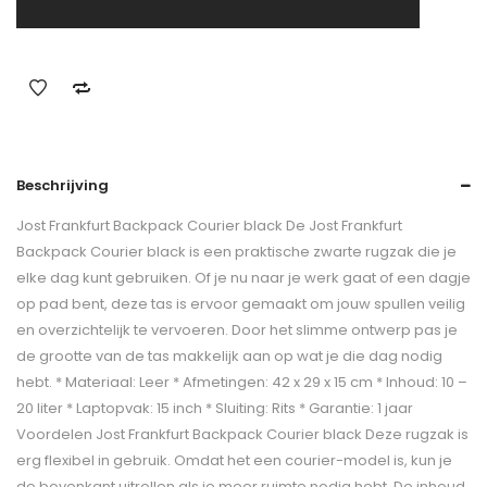
Beschrijving
Jost Frankfurt Backpack Courier black De Jost Frankfurt
Backpack Courier black is een praktische zwarte rugzak die je
elke dag kunt gebruiken. Of je nu naar je werk gaat of een dagje
op pad bent, deze tas is ervoor gemaakt om jouw spullen veilig
en overzichtelijk te vervoeren. Door het slimme ontwerp pas je
de grootte van de tas makkelijk aan op wat je die dag nodig
hebt. * Materiaal: Leer * Afmetingen: 42 x 29 x 15 cm * Inhoud: 10 –
20 liter * Laptopvak: 15 inch * Sluiting: Rits * Garantie: 1 jaar
Voordelen Jost Frankfurt Backpack Courier black Deze rugzak is
erg flexibel in gebruik. Omdat het een courier-model is, kun je
de bovenkant uitrollen als je meer ruimte nodig hebt. De inhoud