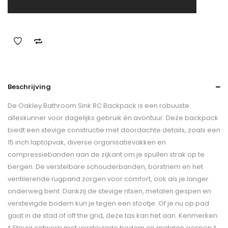
Beschrijving
De Oakley Bathroom Sink RC Backpack is een robuuste
alleskunner voor dagelijks gebruik én avontuur. Deze backpack
biedt een stevige constructie met doordachte details, zoals een
15 inch laptopvak, diverse organisatievakken en
compressiebanden aan de zijkant om je spullen strak op te
bergen. De verstelbare schouderbanden, borstriem en het
ventilerende rugpand zorgen voor comfort, ook als je langer
onderweg bent. Dankzij de stevige ritsen, metalen gespen en
verstevigde bodem kun je tegen een stootje. Of je nu op pad
gaat in de stad of off the grid, deze tas kan het aan. Kenmerken:
* Stevig ontwerp met verstevigde bodem en metalen gespen *