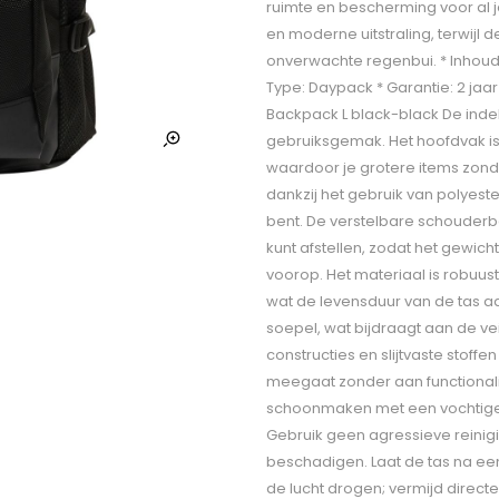
ruimte en bescherming voor al 
en moderne uitstraling, terwijl 
onverwachte regenbui. * Inhoud: 2
Type: Daypack * Garantie: 2 ja
Backpack L black-black De indel
gebruiksgemak. Het hoofdvak is r
waardoor je grotere items zonde
dankzij het gebruik van polyes
bent. De verstelbare schouderb
kunt afstellen, zodat het gewicht
voorop. Het materiaal is robuust
wat de levensduur van de tas aan
soepel, wat bijdraagt aan de v
constructies en slijtvaste stoff
meegaat zonder aan functionalit
schoonmaken met een vochtige 
Gebruik geen agressieve reini
beschadigen. Laat de tas na een 
de lucht drogen; vermijd direct