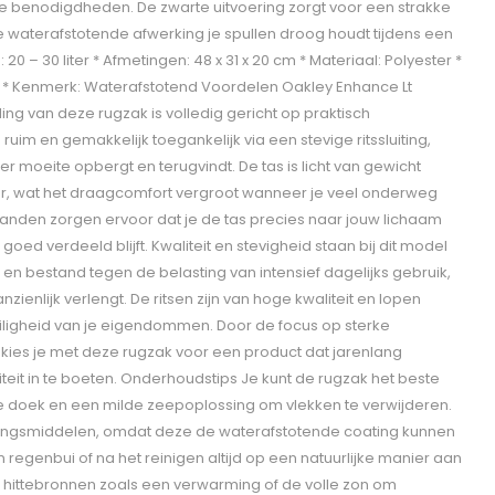
je benodigdheden. De zwarte uitvoering zorgt voor een strakke
de waterafstotende afwerking je spullen droog houdt tijdens een
0 – 30 liter * Afmetingen: 48 x 31 x 20 cm * Materiaal: Polyester *
ar * Kenmerk: Waterafstotend Voordelen Oakley Enhance Lt
ing van deze rugzak is volledig gericht op praktisch
uim en gemakkelijk toegankelijk via een stevige ritssluiting,
r moeite opbergt en terugvindt. De tas is licht van gewicht
ter, wat het draagcomfort vergroot wanneer je veel onderweg
anden zorgen ervoor dat je de tas precies naar jouw lichaam
 goed verdeeld blijft. Kwaliteit en stevigheid staan bij dit model
 en bestand tegen de belasting van intensief dagelijks gebruik,
zienlijk verlengt. De ritsen zijn van hoge kwaliteit en lopen
eiligheid van je eigendommen. Door de focus op sterke
en kies je met deze rugzak voor een product dat jarenlang
eit in te boeten. Onderhoudstips Je kunt de rugzak het beste
doek en een milde zeepoplossing om vlekken te verwijderen.
gingsmiddelen, omdat deze de waterafstotende coating kunnen
regenbui of na het reinigen altijd op een natuurlijke manier aan
e hittebronnen zoals een verwarming of de volle zon om