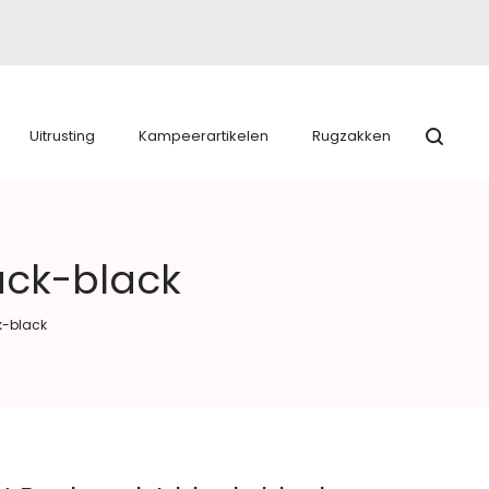
Uitrusting
Kampeerartikelen
Rugzakken
ack-black
k-black