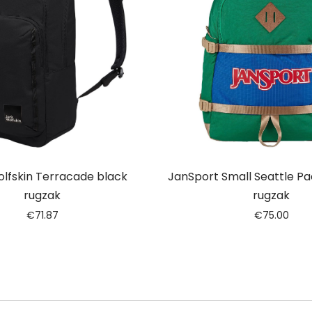
lfskin Terracade black
JanSport Small Seattle Pack
rugzak
rugzak
€
71.87
€
75.00