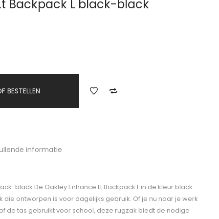
t Backpack L black-black
F BESTELLEN
ullende informatie
ack-black De Oakley Enhance Lt Backpack L in de kleur black-
 die ontworpen is voor dagelijks gebruik. Of je nu naar je werk
 of de tas gebruikt voor school, deze rugzak biedt de nodige