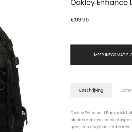
Oakley Enhance L
€
99.95
MEER INFORMATIE O
Beschrijving
Aanv
Oakley Enhance Lt Backpack L bl
black is een functionele daypack
gaat, een dagje de stad in trekt