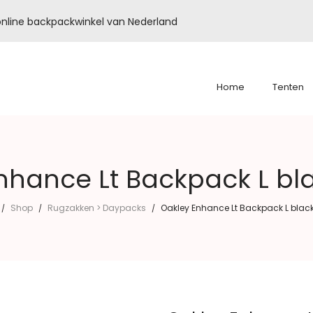
é online backpackwinkel van Nederland
Home
Tenten
nhance Lt Backpack L bl
Shop
Rugzakken > Daypacks
Oakley Enhance Lt Backpack L blac
/
/
/