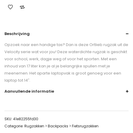
Beschrijving
Opzoek naar een handige tas? Dan is deze Ortlieb rugzak uit de
Velocity serie wat voor jou! Deze waterdichte rugzak is geschikt
voor school, werk, dagje weg of voor het sporten. Met een
inhoud van 17 liter kan je al je belangrijke spullen met je
meenemen. Het aparte laptopvak is groot genoeg voor een
laptop tot 14″.
Aanvullende informatie
SKU:
41e82255fd30
Categorie:
Rugzakken > Backpacks > Fietsrugzakken