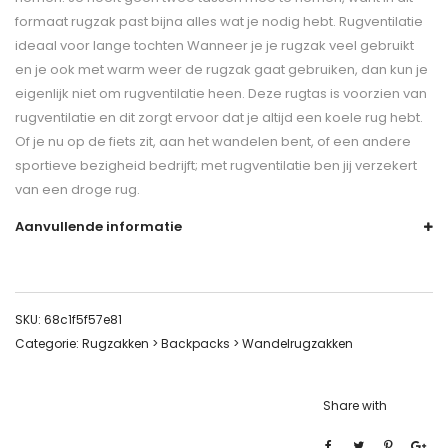
formaat rugzak past bijna alles wat je nodig hebt. Rugventilatie
ideaal voor lange tochten Wanneer je je rugzak veel gebruikt
en je ook met warm weer de rugzak gaat gebruiken, dan kun je
eigenlijk niet om rugventilatie heen. Deze rugtas is voorzien van
rugventilatie en dit zorgt ervoor dat je altijd een koele rug hebt.
Of je nu op de fiets zit, aan het wandelen bent, of een andere
sportieve bezigheid bedrijft; met rugventilatie ben jij verzekert
van een droge rug.
Aanvullende informatie
SKU:
68c1f5f57e81
Categorie:
Rugzakken > Backpacks > Wandelrugzakken
Share with