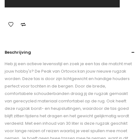
Beschrijving
Heb jij een actieve levensstijl en zoek je een tas die matcht met
jouw hobby's? De Peak van Ortovox kan jouw nieuwe rugzak
worden. Deze tas is door zijn lichtgewicht en handige houders
perfect voor tochten in de bergen. Door de brede,
comfortabele schouderbanden draag jij de rugzak gemaakt
van gerecycled materiaal comfortabel op de rug. Ook heeft
deze rugzak borst- en heupsluitingen, waardoor de tas goed
blijft zitten tijdens het dragen en het gewicht gelijkmatig wordt
verdeeld. Met een inhoud van 30 liter is deze rugzak geschikt
voor lange reizen of reizen waarbij je veel spullen mee moet
nemen. Je hoeft geen twee tassen mee te nemen, want in dit