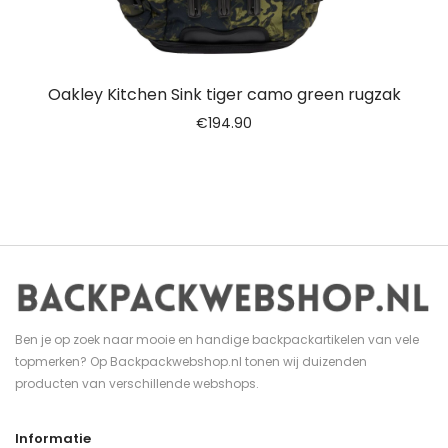
Oakley Kitchen Sink tiger camo green rugzak
€
194.90
Ben je op zoek naar mooie en handige backpackartikelen van vele
topmerken? Op Backpackwebshop.nl tonen wij duizenden
producten van verschillende webshops.
Informatie