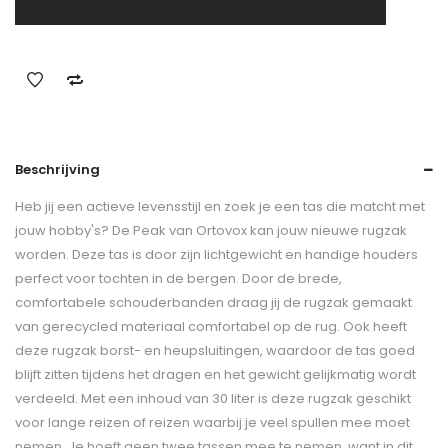
Beschrijving
Heb jij een actieve levensstijl en zoek je een tas die matcht met
jouw hobby's? De Peak van Ortovox kan jouw nieuwe rugzak
worden. Deze tas is door zijn lichtgewicht en handige houders
perfect voor tochten in de bergen. Door de brede,
comfortabele schouderbanden draag jij de rugzak gemaakt
van gerecycled materiaal comfortabel op de rug. Ook heeft
deze rugzak borst- en heupsluitingen, waardoor de tas goed
blijft zitten tijdens het dragen en het gewicht gelijkmatig wordt
verdeeld. Met een inhoud van 30 liter is deze rugzak geschikt
voor lange reizen of reizen waarbij je veel spullen mee moet
nemen. Je hoeft geen twee tassen mee te nemen, want in dit