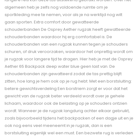
algemeen heb je zelfs nog voldoende ruimte om je
sportkleding mee te nemen, voor als je na werktijd nog wilt
gaan sporten. Extra comfort door gewatteerde
schouderbanden De Osprey Aether rugzak heeft gewatteerde
schouderbanden waardoor hij erg comfortabel is. De
schouderbanden van een rugzak kunnen tegen je schouders
schuren, of druk veroorzaken, waardoor het onprettig wordt om
je rugzak voor langere tijd te dragen. Hier heb je met de Osprey
Aether 65 Backpack deep water blue geen last van. De
schouderbanden zijn gewatteerd zodat de tas prettig blijft
zitten, hoe lang je hem ook op je rug hebt. Met een borstsluiting:
betere gewichtsverdeling Een borstriem zorgt er voor dat het
gewicht van de rugzak beter verdeeld wordt over je gehele
lichaam, waardoor ook de belasting op je schouders ontzien
wordt. Wanneer je de rugzak langdurig achter elkaar gebruikt,
zoals bijvoorbeeld tijdens het backpacken of een dagje uit en je
ook nog eens veel meeneemt in je rugzak, dan is een
borstsluiting eigenlijk wel een must. Een bezwete rug is verleden