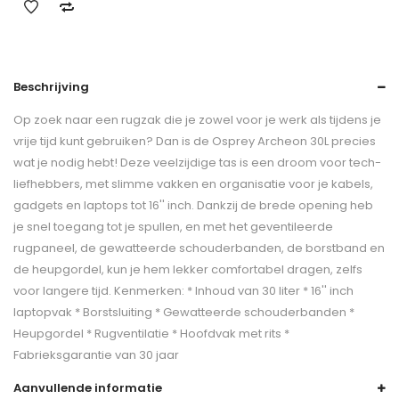
Beschrijving
Op zoek naar een rugzak die je zowel voor je werk als tijdens je
vrije tijd kunt gebruiken? Dan is de Osprey Archeon 30L precies
wat je nodig hebt! Deze veelzijdige tas is een droom voor tech-
liefhebbers, met slimme vakken en organisatie voor je kabels,
gadgets en laptops tot 16'' inch. Dankzij de brede opening heb
je snel toegang tot je spullen, en met het geventileerde
rugpaneel, de gewatteerde schouderbanden, de borstband en
de heupgordel, kun je hem lekker comfortabel dragen, zelfs
voor langere tijd. Kenmerken: * Inhoud van 30 liter * 16'' inch
laptopvak * Borstsluiting * Gewatteerde schouderbanden *
Heupgordel * Rugventilatie * Hoofdvak met rits *
Fabrieksgarantie van 30 jaar
Aanvullende informatie