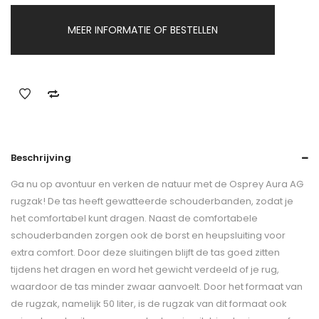
MEER INFORMATIE OF BESTELLEN
Beschrijving
Ga nu op avontuur en verken de natuur met de Osprey Aura AG
rugzak! De tas heeft gewatteerde schouderbanden, zodat je
het comfortabel kunt dragen. Naast de comfortabele
schouderbanden zorgen ook de borst en heupsluiting voor
extra comfort. Door deze sluitingen blijft de tas goed zitten
tijdens het dragen en word het gewicht verdeeld of je rug,
waardoor de tas minder zwaar aanvoelt. Door het formaat van
de rugzak, namelijk 50 liter, is de rugzak van dit formaat ook