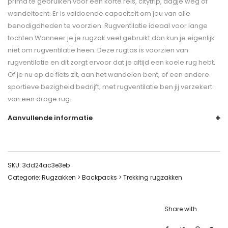
prima te gebruiken voor een korte reis, citytrip, dagje weg of
wandeltocht. Er is voldoende capaciteit om jou van alle
benodigdheden te voorzien. Rugventilatie ideaal voor lange
tochten Wanneer je je rugzak veel gebruikt dan kun je eigenlijk
niet om rugventilatie heen. Deze rugtas is voorzien van
rugventilatie en dit zorgt ervoor dat je altijd een koele rug hebt.
Of je nu op de fiets zit, aan het wandelen bent, of een andere
sportieve bezigheid bedrijft; met rugventilatie ben jij verzekert
van een droge rug.
Aanvullende informatie
SKU:
3dd24ac3e3eb
Categorie:
Rugzakken > Backpacks > Trekking rugzakken
Share with