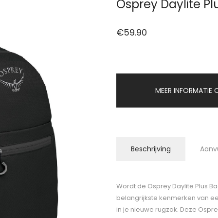
Osprey Daylite P
€
59.90
MEER INFORMATIE O
Beschrijving
Aanv
Wordt de Osprey Daylite Plus B
belangrijkste kenmerken van een
in je nieuwe rugzak. Deze Osprey