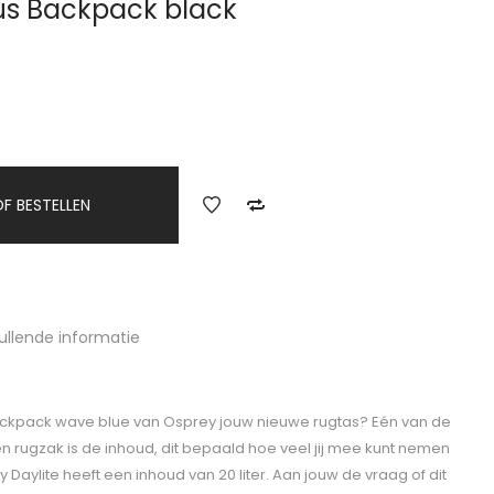
lus Backpack black
F BESTELLEN
ullende informatie
ackpack wave blue van Osprey jouw nieuwe rugtas? Eén van de
 rugzak is de inhoud, dit bepaald hoe veel jij mee kunt nemen
 Daylite heeft een inhoud van 20 liter. Aan jouw de vraag of dit