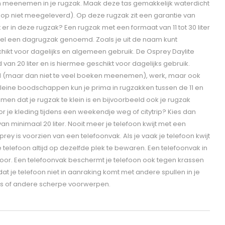
n meenemen in je rugzak. Maak deze tas gemakkelijk waterdicht
op niet meegeleverd). Op deze rugzak zit een garantie van
 er in deze rugzak? Een rugzak met een formaat van 11 tot 30 liter
el een dagrugzak genoemd. Zoals je uit de naam kunt
hikt voor dagelijks en algemeen gebruik. De Osprey Daylite
van 20 liter en is hiermee geschikt voor dagelijks gebruik.
ol (maar dan niet te veel boeken meenemen), werk, maar ook
 kleine boodschappen kun je prima in rugzakken tussen de 11 en
 nemen dat je rugzak te klein is en bijvoorbeeld ook je rugzak
r je kleding tijdens een weekendje weg of citytrip? Kies dan
n minimaal 20 liter. Nooit meer je telefoon kwijt met een
ey is voorzien van een telefoonvak. Als je vaak je telefoon kwijt
e telefoon altijd op dezelfde plek te bewaren. Een telefoonvak in
k voor. Een telefoonvak beschermt je telefoon ook tegen krassen
 je telefoon niet in aanraking komt met andere spullen in je
tels of andere scherpe voorwerpen.