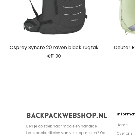
Osprey Syncro 20 raven black rugzak
Deuter R
€
111.90
Informat
Home
Ben je op zoek naar mooie en handige
backpackartikelen van vele topmerken? Op
Over ons