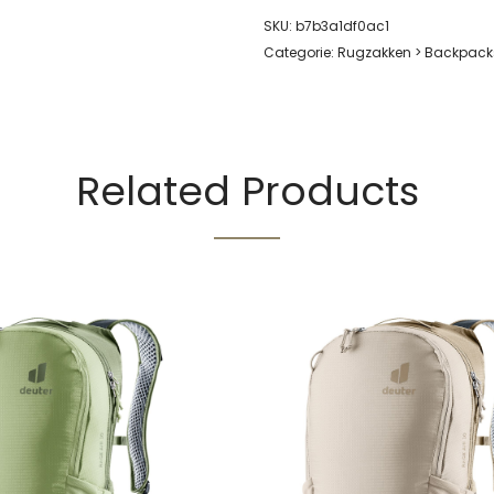
SKU:
b7b3a1df0ac1
Categorie:
Rugzakken > Backpacks
Related Products