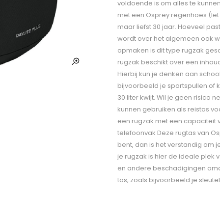
voldoende is om alles te kunne
met een Osprey regenhoes (let 
maar liefst 30 jaar. Hoeveel past
wordt over het algemeen ook w
opmaken is dit type rugzak gesc
rugzak beschikt over een inhoud 
Hierbij kun je denken aan scho
bijvoorbeeld je sportspullen of
30 liter kwijt. Wil je geen risico
kunnen gebruiken als reistas voo
een rugzak met een capaciteit va
telefoonvak Deze rugtas van Ospr
bent, dan is het verstandig om j
je rugzak is hier de ideale ple
en andere beschadigingen omdat
tas, zoals bijvoorbeeld je sleu