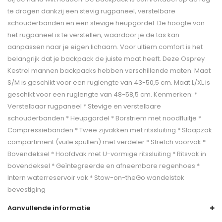
te dragen dankzij een stevig rugpaneel, verstelbare
schouderbanden en een stevige heupgordel. De hoogte van
het rugpaneel is te verstellen, waardoor je de tas kan
aanpassen naar je eigen lichaam. Voor ultiem comfort is het
belangrijk dat je backpack de juiste maat heeft. Deze Osprey
Kestrel mannen backpacks hebben verschillende maten. Maat
S/M is geschikt voor een ruglengte van 43-50,5 cm. Maat L/XL is
geschikt voor een ruglengte van 48-58,5 cm. Kenmerken: *
Verstelbaar rugpaneel * Stevige en verstelbare
schouderbanden * Heupgordel * Borstriem met noodfluitje *
Compressiebanden * Twee zijvakken met ritssluiting * Slaapzak
compartiment (vuile spullen) met verdeler * Stretch voorvak *
Bovendeksel * Hoofdvak met U-vormige ritssluiting * Ritsvak in
bovendeksel * Geïntegreerde en afneembare regenhoes *
Intern waterreservoir vak * Stow-on-theGo wandelstok
bevestiging
Aanvullende informatie