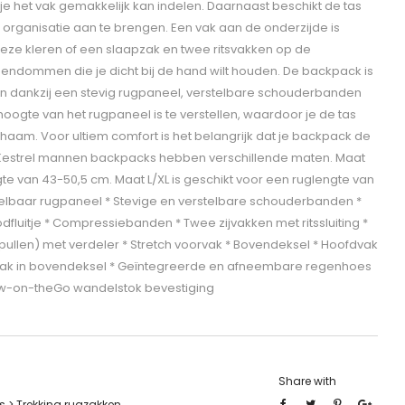
 je het vak gemakkelijk kan indelen. Daarnaast beschikt de tas
 organisatie aan te brengen. Een vak aan de onderzijde is
ieze kleren of een slaapzak en twee ritsvakken op de
gendommen die je dicht bij de hand wilt houden. De backpack is
n dankzij een stevig rugpaneel, verstelbare schouderbanden
oogte van het rugpaneel is te verstellen, waardoor je de tas
haam. Voor ultiem comfort is het belangrijk dat je backpack de
 Kestrel mannen backpacks hebben verschillende maten. Maat
gte van 43-50,5 cm. Maat L/XL is geschikt voor een ruglengte van
elbaar rugpaneel * Stevige en verstelbare schouderbanden *
fluitje * Compressiebanden * Twee zijvakken met ritssluiting *
ullen) met verdeler * Stretch voorvak * Bovendeksel * Hoofdvak
itsvak in bovendeksel * Geïntegreerde en afneembare regenhoes
Stow-on-theGo wandelstok bevestiging
Share with
 > Trekking rugzakken