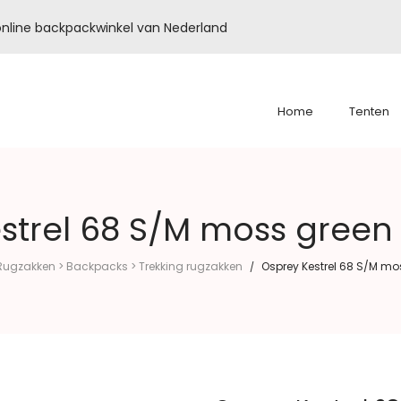
é online backpackwinkel van Nederland
Home
Tenten
strel 68 S/M moss gree
Rugzakken > Backpacks > Trekking rugzakken
Osprey Kestrel 68 S/M m
/