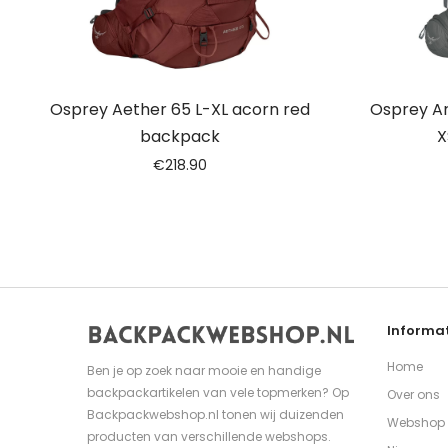
Osprey Aether 65 L-XL acorn red
Osprey A
backpack
X
€
218.90
Informat
Home
Ben je op zoek naar mooie en handige
backpackartikelen van vele topmerken? Op
Over ons
Backpackwebshop.nl tonen wij duizenden
Webshop
producten van verschillende webshops.