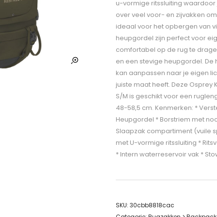
u-vormige ritssluiting waardoor
over veel voor- en zijvakken om
ideaal voor het opbergen van v
heupgordel zijn perfect voor ei
comfortabel op de rug te drage
en een stevige heupgordel. De h
kan aanpassen naar je eigen lic
juiste maat heeft. Deze Osprey
S/M is geschikt voor een ruglen
48-58,5 cm. Kenmerken: * Verst
Heupgordel * Borstriem met nood
Slaapzak compartiment (vuile sp
met U-vormige ritssluiting * R
* Intern waterreservoir vak * 
SKU:
30cbb8818cac
Categorie:
Rugzakken > Backpacks