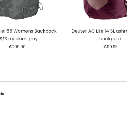
riel 65 Womens Backpack
Deuter AC Lite 14 SL ash
S/S medium gray
backpack
€
209.90
€
99.95
ie