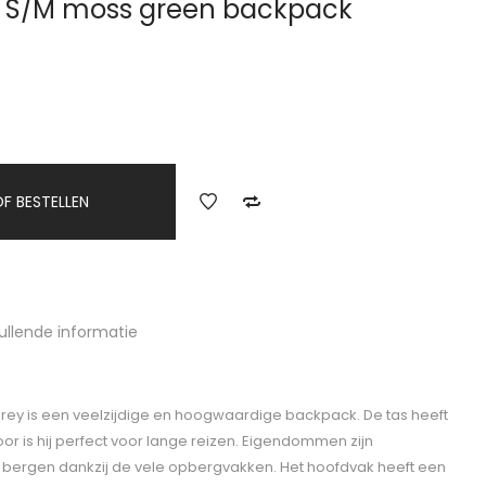
8 S/M moss green backpack
F BESTELLEN
ullende informatie
rey is een veelzijdige en hoogwaardige backpack. De tas heeft
oor is hij perfect voor lange reizen. Eigendommen zijn
e bergen dankzij de vele opbergvakken. Het hoofdvak heeft een