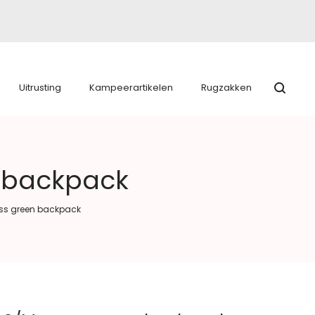
Uitrusting
Kampeerartikelen
Rugzakken
n backpack
oss green backpack