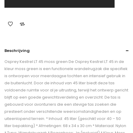
Beschrijving
Osprey Kestrel LT 45 moss green De Osprey Kestrel LT 45 in de
kleur moss green is een functionele wandelrugzak die specifiek
is ontworpen voor meerdaagse tochten en intensief gebruik in
de buitenlucht. Door de inhoud van 45 liter biedt deze tas
voldoende ruimte voor al je uitrusting, terwijl het ontwerp gericht
blijft op een goede gewichtsverdeling en overzicht. De tas is
gebouwd voor avonturiers die een stevige tas zoeken die
presteert onder verschillende weersomstandigheden en op
uiteenlopend terrein. * Inhoud: 45 liter (geschikt voor 40 – 50
liter bepakking) * Afmetingen: 68 x 34 x 30 cm * Materiaal: Nylon
* Type: Wandelrugzak * Regenhoes: Ja (inclusief) * Kleur: Moss