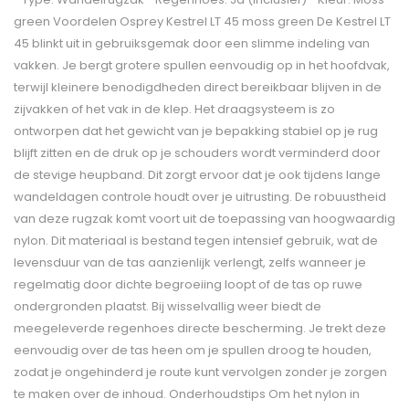
green Voordelen Osprey Kestrel LT 45 moss green De Kestrel LT
45 blinkt uit in gebruiksgemak door een slimme indeling van
vakken. Je bergt grotere spullen eenvoudig op in het hoofdvak,
terwijl kleinere benodigdheden direct bereikbaar blijven in de
zijvakken of het vak in de klep. Het draagsysteem is zo
ontworpen dat het gewicht van je bepakking stabiel op je rug
blijft zitten en de druk op je schouders wordt verminderd door
de stevige heupband. Dit zorgt ervoor dat je ook tijdens lange
wandeldagen controle houdt over je uitrusting. De robuustheid
van deze rugzak komt voort uit de toepassing van hoogwaardig
nylon. Dit materiaal is bestand tegen intensief gebruik, wat de
levensduur van de tas aanzienlijk verlengt, zelfs wanneer je
regelmatig door dichte begroeiing loopt of de tas op ruwe
ondergronden plaatst. Bij wisselvallig weer biedt de
meegeleverde regenhoes directe bescherming. Je trekt deze
eenvoudig over de tas heen om je spullen droog te houden,
zodat je ongehinderd je route kunt vervolgen zonder je zorgen
te maken over de inhoud. Onderhoudstips Om het nylon in