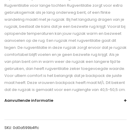
Rugventilatie voor lange tochten Rugventilatie zorgt voor extra
gebruiksgemak als je lang onderweg bent, of een flinke
wandeling maakt met je rugzak. Bij het langdurig dragen van je
rugzak, bestaat de kans dat je een bezwete rug krijgt. Vooral bij
oplopende temperaturen kan jouw rugzak warm en bezweet
aanvoelen op de rug. Een rugzak met rugventilatie gaat dit
tegen. De rugventilatie in deze rugzak zorgt ervoor dat je rugzak
comfortabel blijft voelen en je geen bezwete rug krijgt. Als je
van plan bent om in warm weer de rugzak een langere tijd te
gebruiken, dan heeft rugventilatie zeker toegevoegde waarde.
Voor ultiem comfort is het belangrijk dat je backpack de juiste
maat heeft. Deze vrouwen backpack heeft maat M/L. Dit bekent
dat de rugzak is gemaakt voor een ruglengte van 40,5-50,5 cm.
Aanvullende informatie
SKU:
0d0a599b4ffc