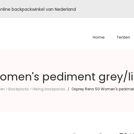
é online backpackwinkel van Nederland
Home
Tenten
omen's pediment grey/l
en > Backpacks > Hiking backpacks
Osprey Renn 50 Women's pediment
/