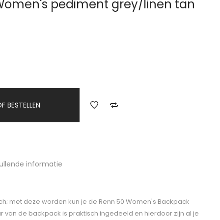
Women's pediment grey/linen tan
F BESTELLEN
ullende informatie
isch; met deze worden kun je de Renn 50 Women's Backpack
ur van de backpack is praktisch ingedeeld en hierdoor zijn al je