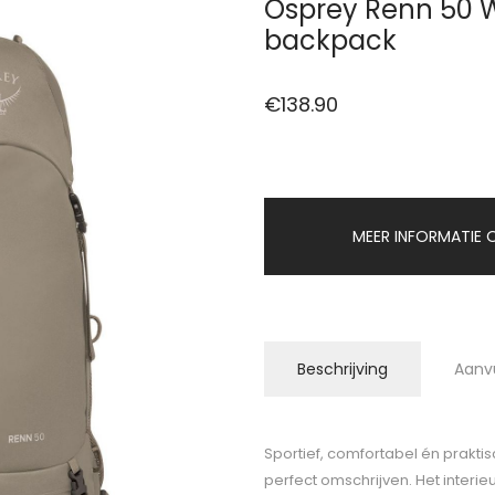
Osprey Renn 50 
backpack
€
138.90
MEER INFORMATIE O
Beschrijving
Aanv
Sportief, comfortabel én prakt
perfect omschrijven. Het interie