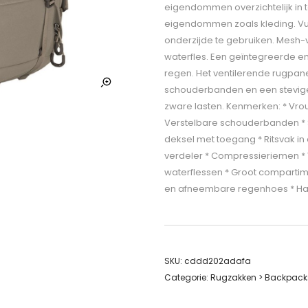
eigendommen overzichtelijk in t
eigendommen zoals kleding. Vuil
onderzijde te gebruiken. Mesh-v
waterfles. Een geïntegreerde 
regen. Het ventilerende rugpanee
schouderbanden en een stevige 
zware lasten. Kenmerken: * Vro
Verstelbare schouderbanden * S
deksel met toegang * Ritsvak in
verdeler * Compressieriemen *
waterflessen * Groot compartime
en afneembare regenhoes * H
SKU:
cddd202adafa
Categorie:
Rugzakken > Backpacks