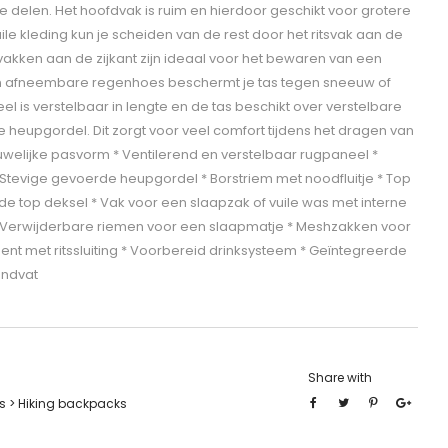
e delen. Het hoofdvak is ruim en hierdoor geschikt voor grotere
e kleding kun je scheiden van de rest door het ritsvak aan de
akken aan de zijkant zijn ideaal voor het bewaren van een
en afneembare regenhoes beschermt je tas tegen sneeuw of
l is verstelbaar in lengte en de tas beschikt over verstelbare
heupgordel. Dit zorgt voor veel comfort tijdens het dragen van
uwelijke pasvorm * Ventilerend en verstelbaar rugpaneel *
tevige gevoerde heupgordel * Borstriem met noodfluitje * Top
 de top deksel * Vak voor een slaapzak of vuile was met interne
 Verwijderbare riemen voor een slaapmatje * Meshzakken voor
nt met ritssluiting * Voorbereid drinksysteem * Geïntegreerde
andvat
Share with
 > Hiking backpacks