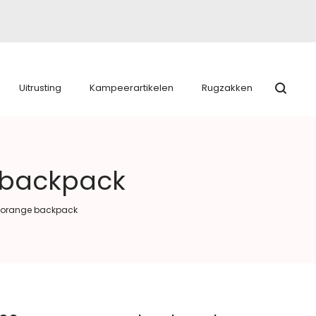
Uitrusting
Kampeerartikelen
Rugzakken
 backpack
s orange backpack