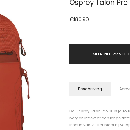
Osprey Talon Pr
€
180.90
MEER INFORMATIE O
Beschrijving
Aanv
De Osprey Talon Pro 30 is jouw u
bergen intrekt of een lange fiet
inhoud van 29 liter biedt hij vo