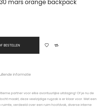
o 30 mars orange backpack
F BESTELLEN
ullende informatie
ltieme partner voor elke avontuurlijke uitdaging! Of je nu de
stocht maakt, deze veelzijdige rugzak is er klaar voor. Met een
lop ruimte, verdeeld over een ruim hoofdvak, diverse interne