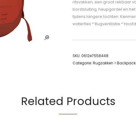
ritsvakken, een groot rekbaar v
borstsluiting, heupgordel en h
tijdens langere tochten. Kenmerk
waterfles * Rugventilatie * Hoofd
SKU:
0612e7558448
Categorie:
Rugzakken > Backpacks
Related Products