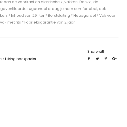
ak aan de voorkant en elastische zijvakken. Dankzij de
et geventileerde rugpaneel draag je hem comfortabel, ook
en: * Inhoud van 29 liter * Borstsluiting * Heupgordel * Vak voor
vak met rits * Fabrieksgarantie van 2 jaar
Share with
 > Hiking backpacks