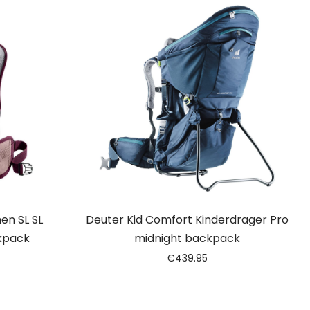
en SL SL
Deuter Kid Comfort Kinderdrager Pro
kpack
midnight backpack
€
439.95