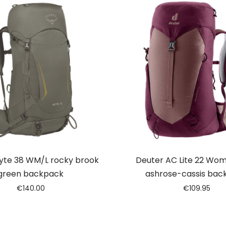
yte 38 WM/L rocky brook
Deuter AC Lite 22 Wom
green backpack
ashrose-cassis bac
€
140.00
€
109.95