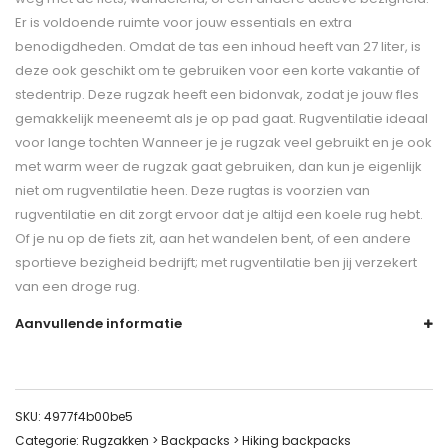
Er is voldoende ruimte voor jouw essentials en extra
benodigdheden. Omdat de tas een inhoud heeft van 27 liter, is
deze ook geschikt om te gebruiken voor een korte vakantie of
stedentrip. Deze rugzak heeft een bidonvak, zodat je jouw fles
gemakkelijk meeneemt als je op pad gaat. Rugventilatie ideaal
voor lange tochten Wanneer je je rugzak veel gebruikt en je ook
met warm weer de rugzak gaat gebruiken, dan kun je eigenlijk
niet om rugventilatie heen. Deze rugtas is voorzien van
rugventilatie en dit zorgt ervoor dat je altijd een koele rug hebt.
Of je nu op de fiets zit, aan het wandelen bent, of een andere
sportieve bezigheid bedrijft; met rugventilatie ben jij verzekert
van een droge rug.
Aanvullende informatie
SKU:
4977f4b00be5
Categorie:
Rugzakken > Backpacks > Hiking backpacks