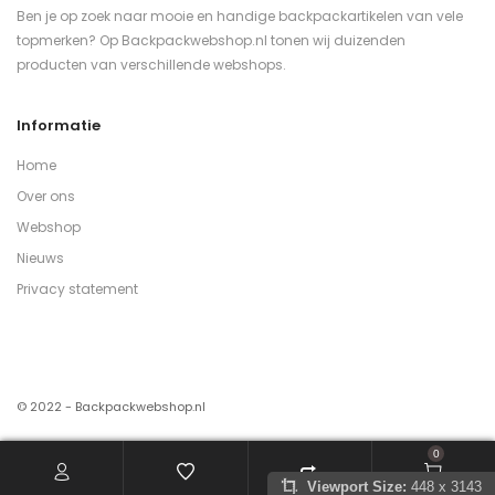
Ben je op zoek naar mooie en handige backpackartikelen van vele
topmerken? Op Backpackwebshop.nl tonen wij duizenden
producten van verschillende webshops.
Informatie
Home
Over ons
Webshop
Nieuws
Privacy statement
© 2022 - Backpackwebshop.nl
0
Viewport Size:
448 x 3143