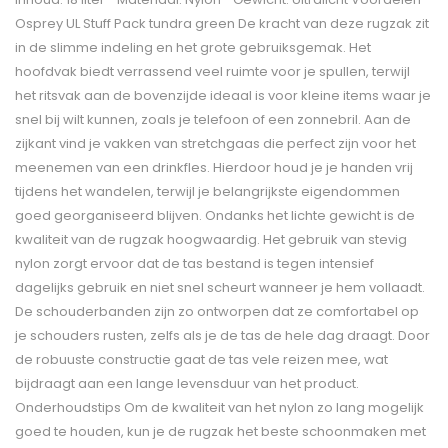
Osprey UL Stuff Pack tundra green De kracht van deze rugzak zit
in de slimme indeling en het grote gebruiksgemak. Het
hoofdvak biedt verrassend veel ruimte voor je spullen, terwijl
het ritsvak aan de bovenzijde ideaal is voor kleine items waar je
snel bij wilt kunnen, zoals je telefoon of een zonnebril. Aan de
zijkant vind je vakken van stretchgaas die perfect zijn voor het
meenemen van een drinkfles. Hierdoor houd je je handen vrij
tijdens het wandelen, terwijl je belangrijkste eigendommen
goed georganiseerd blijven. Ondanks het lichte gewicht is de
kwaliteit van de rugzak hoogwaardig. Het gebruik van stevig
nylon zorgt ervoor dat de tas bestand is tegen intensief
dagelijks gebruik en niet snel scheurt wanneer je hem vollaadt.
De schouderbanden zijn zo ontworpen dat ze comfortabel op
je schouders rusten, zelfs als je de tas de hele dag draagt. Door
de robuuste constructie gaat de tas vele reizen mee, wat
bijdraagt aan een lange levensduur van het product.
Onderhoudstips Om de kwaliteit van het nylon zo lang mogelijk
goed te houden, kun je de rugzak het beste schoonmaken met