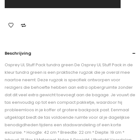
Beschrijving
Osprey UL Stuff Pack tundra green De Osprey UL Stuff Pack in de
kleur tundra green is een praktische rugzak die je overal mee
naartoe neemt. Deze rugzak is specifiek ontworpen voor
reizigers die behoefte hebben aan extra opbergruimte zonder
dat dit veel extra gewicht toevoegt aan de bagage. Je vouwt de
tas eenvoudig op tot een compact pakketje, waardoor hij
probleemloos in je koffer of grotere backpack past. Eenmaal
uitgeklapt biedt de tas voldoende ruimte voor al je dagelijkse
benodigdheden tijdens een stadswandeling of een korte
excursie. * Hoogte: 42 cm * Breedte: 22 cm * Diepte: 19 cm *
Inhoud: 18 liter * Materiaal: Nylon * Gewicht: Ultralicht Voordelen