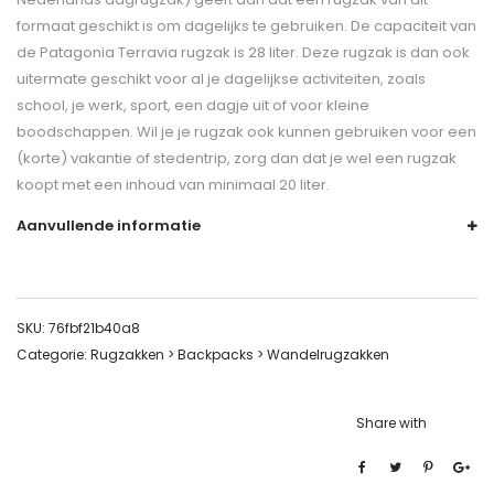
formaat geschikt is om dagelijks te gebruiken. De capaciteit van
de Patagonia Terravia rugzak is 28 liter. Deze rugzak is dan ook
uitermate geschikt voor al je dagelijkse activiteiten, zoals
school, je werk, sport, een dagje uit of voor kleine
boodschappen. Wil je je rugzak ook kunnen gebruiken voor een
(korte) vakantie of stedentrip, zorg dan dat je wel een rugzak
koopt met een inhoud van minimaal 20 liter.
Aanvullende informatie
SKU:
76fbf21b40a8
Categorie:
Rugzakken > Backpacks > Wandelrugzakken
Share with