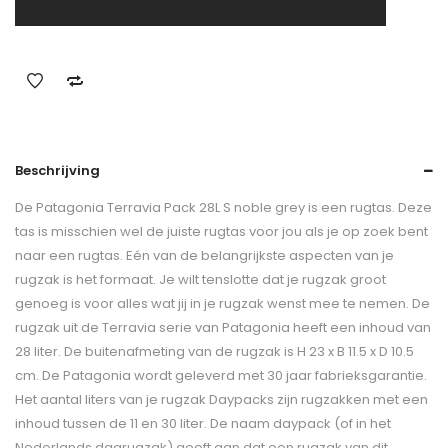
Beschrijving
De Patagonia Terravia Pack 28L S noble grey is een rugtas. Deze
tas is misschien wel de juiste rugtas voor jou als je op zoek bent
naar een rugtas. Eén van de belangrijkste aspecten van je
rugzak is het formaat. Je wilt tenslotte dat je rugzak groot
genoeg is voor alles wat jij in je rugzak wenst mee te nemen. De
rugzak uit de Terravia serie van Patagonia heeft een inhoud van
28 liter. De buitenafmeting van de rugzak is H 23 x B 11.5 x D 10.5
cm. De Patagonia wordt geleverd met 30 jaar fabrieksgarantie.
Het aantal liters van je rugzak Daypacks zijn rugzakken met een
inhoud tussen de 11 en 30 liter. De naam daypack (of in het
Nederlands dagrugzak) geeft aan dat een rugzak van dit