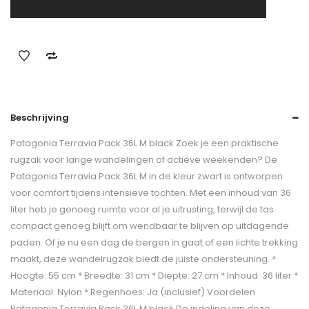
Beschrijving
Patagonia Terravia Pack 36L M black Zoek je een praktische
rugzak voor lange wandelingen of actieve weekenden? De
Patagonia Terravia Pack 36L M in de kleur zwart is ontworpen
voor comfort tijdens intensieve tochten. Met een inhoud van 36
liter heb je genoeg ruimte voor al je uitrusting, terwijl de tas
compact genoeg blijft om wendbaar te blijven op uitdagende
paden. Of je nu een dag de bergen in gaat of een lichte trekking
maakt, deze wandelrugzak biedt de juiste ondersteuning. *
Hoogte: 55 cm * Breedte: 31 cm * Diepte: 27 cm * Inhoud: 36 liter *
Materiaal: Nylon * Regenhoes: Ja (inclusief) Voordelen
Patagonia Terravia Pack 36L M black De indeling van deze