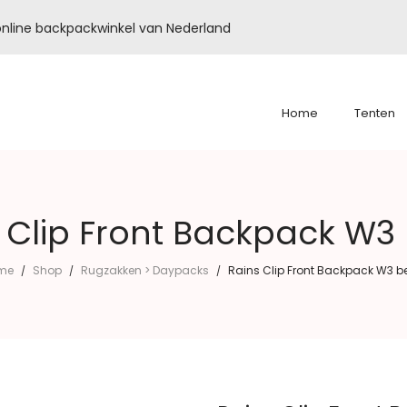
é online backpackwinkel van Nederland
Home
Tenten
 Clip Front Backpack W3
me
Shop
Rugzakken > Daypacks
Rains Clip Front Backpack W3 b
/
/
/