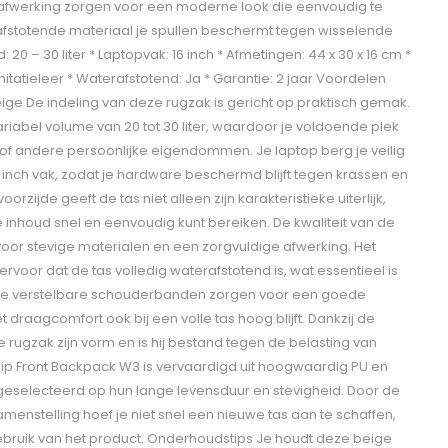
e afwerking zorgen voor een moderne look die eenvoudig te
rafstotende materiaal je spullen beschermt tegen wisselende
0 – 30 liter * Laptopvak: 16 inch * Afmetingen: 44 x 30 x 16 cm *
mitatieleer * Waterafstotend: Ja * Garantie: 2 jaar Voordelen
ige De indeling van deze rugzak is gericht op praktisch gemak.
riabel volume van 20 tot 30 liter, waardoor je voldoende plek
of andere persoonlijke eigendommen. Je laptop berg je veilig
inch vak, zodat je hardware beschermd blijft tegen krassen en
oorzijde geeft de tas niet alleen zijn karakteristieke uiterlijk,
e inhoud snel en eenvoudig kunt bereiken. De kwaliteit van de
voor stevige materialen en een zorgvuldige afwerking. Het
rvoor dat de tas volledig waterafstotend is, wat essentieel is
 De verstelbare schouderbanden zorgen voor een goede
draagcomfort ook bij een volle tas hoog blijft. Dankzij de
 rugzak zijn vorm en is hij bestand tegen de belasting van
 Clip Front Backpack W3 is vervaardigd uit hoogwaardig PU en
 geselecteerd op hun lange levensduur en stevigheid. Door de
menstelling hoef je niet snel een nieuwe tas aan te schaffen,
ebruik van het product. Onderhoudstips Je houdt deze beige