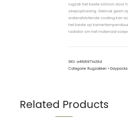
rugzak het beste schoon door 
zeepoplossing. Gebruik geen a
waterafstotende coating kan aa
het beste op kamertemperatuur l
radiator om het materiaal soep
SKU:
a4fb5971a26d
Categorie:
Rugzakken > Daypacks
Related Products