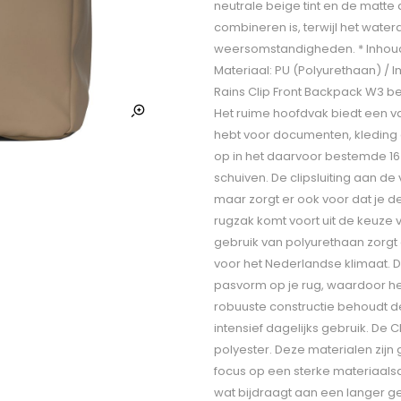
neutrale beige tint en de matt
combineren is, terwijl het wate
weersomstandigheden. * Inhoud: 2
Materiaal: PU (Polyurethaan) / I
Rains Clip Front Backpack W3 be
Het ruime hoofdvak biedt een va
hebt voor documenten, kleding 
op in het daarvoor bestemde 16 
schuiven. De clipsluiting aan de v
maar zorgt er ook voor dat je d
rugzak komt voort uit de keuze 
gebruik van polyurethaan zorgt e
voor het Nederlandse klimaat.
pasvorm op je rug, waardoor het 
robuuste constructie behoudt de
intensief dagelijks gebruik. De
polyester. Deze materialen zijn
focus op een sterke materiaalsa
wat bijdraagt aan een langer g