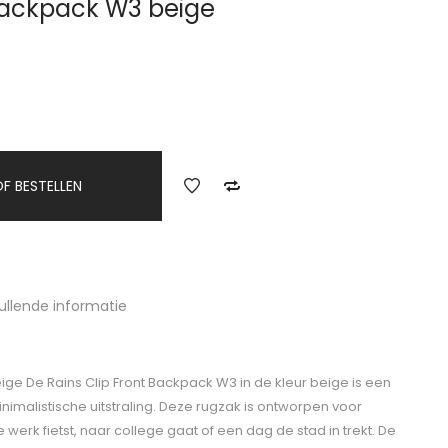
 Backpack W3 beige
F BESTELLEN
ullende informatie
ige De Rains Clip Front Backpack W3 in de kleur beige is een
imalistische uitstraling. Deze rugzak is ontworpen voor
je werk fietst, naar college gaat of een dag de stad in trekt. De