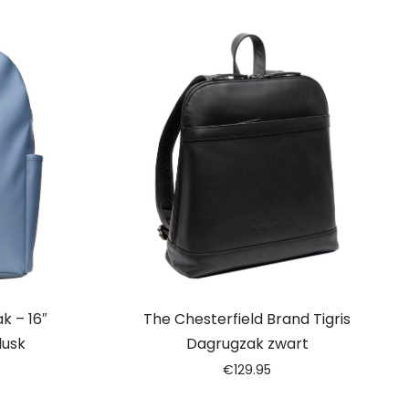
k – 16″
The Chesterfield Brand Tigris
dusk
Dagrugzak zwart
€
129.95