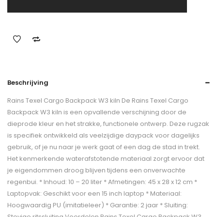
Beschrijving
Rains Texel Cargo Backpack W3 kiln De Rains Texel Cargo
Backpack W3 kiln is een opvallende verschijning door de
dieprode kleur en het strakke, functionele ontwerp. Deze rugzak
is specifiek ontwikkeld als veelzijdige daypack voor dagelijks
gebruik, of je nu naar je werk gaat of een dag de stad in trekt.
Het kenmerkende waterafstotende materiaal zorgt ervoor dat
je eigendommen droog blijven tijdens een onverwachte
regenbui. * Inhoud: 10 – 20 liter * Afmetingen: 45 x 28 x 12 cm *
Laptopvak: Geschikt voor een 15 inch laptop * Materiaal:
Hoogwaardig PU (imitatieleer) * Garantie: 2 jaar * Sluiting:
Stevige ritssluiting Voordelen Rains Texel Cargo Backpack W3