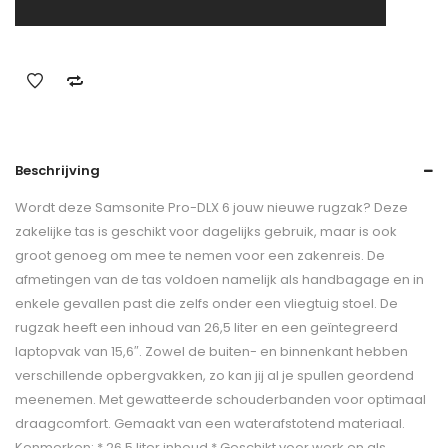
Beschrijving
Wordt deze Samsonite Pro-DLX 6 jouw nieuwe rugzak? Deze
zakelijke tas is geschikt voor dagelijks gebruik, maar is ook
groot genoeg om mee te nemen voor een zakenreis. De
afmetingen van de tas voldoen namelijk als handbagage en in
enkele gevallen past die zelfs onder een vliegtuig stoel. De
rugzak heeft een inhoud van 26,5 liter en een geïntegreerd
laptopvak van 15,6″. Zowel de buiten- en binnenkant hebben
verschillende opbergvakken, zo kan jij al je spullen geordend
meenemen. Met gewatteerde schouderbanden voor optimaal
draagcomfort. Gemaakt van een waterafstotend materiaal.
Kenmerken: * 26,5 liter inhoud * Geschikt voor werk en als