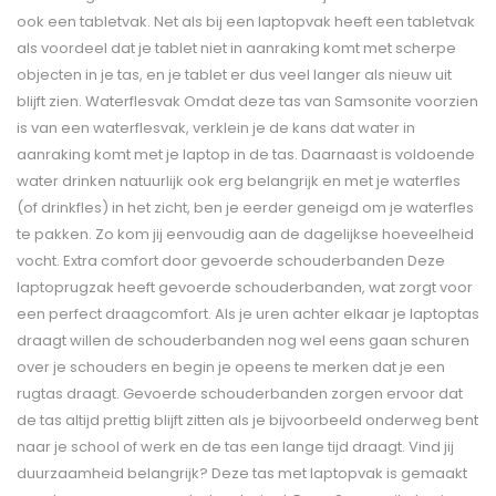
ook een tabletvak. Net als bij een laptopvak heeft een tabletvak
als voordeel dat je tablet niet in aanraking komt met scherpe
objecten in je tas, en je tablet er dus veel langer als nieuw uit
blijft zien. Waterflesvak Omdat deze tas van Samsonite voorzien
is van een waterflesvak, verklein je de kans dat water in
aanraking komt met je laptop in de tas. Daarnaast is voldoende
water drinken natuurlijk ook erg belangrijk en met je waterfles
(of drinkfles) in het zicht, ben je eerder geneigd om je waterfles
te pakken. Zo kom jij eenvoudig aan de dagelijkse hoeveelheid
vocht. Extra comfort door gevoerde schouderbanden Deze
laptoprugzak heeft gevoerde schouderbanden, wat zorgt voor
een perfect draagcomfort. Als je uren achter elkaar je laptoptas
draagt willen de schouderbanden nog wel eens gaan schuren
over je schouders en begin je opeens te merken dat je een
rugtas draagt. Gevoerde schouderbanden zorgen ervoor dat
de tas altijd prettig blijft zitten als je bijvoorbeeld onderweg bent
naar je school of werk en de tas een lange tijd draagt. Vind jij
duurzaamheid belangrijk? Deze tas met laptopvak is gemaakt