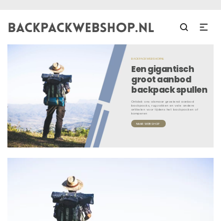
BACKPACKWEBSHOP.NL
Een gigantisch
groot aanbod
backpack spullen
Ontdek ons alsmaar groeiend aanbod
backpacks, rugzakken en vele andere
artikelen voor tijdens het backpacken of
kamperen
NAAR WEBSHOP