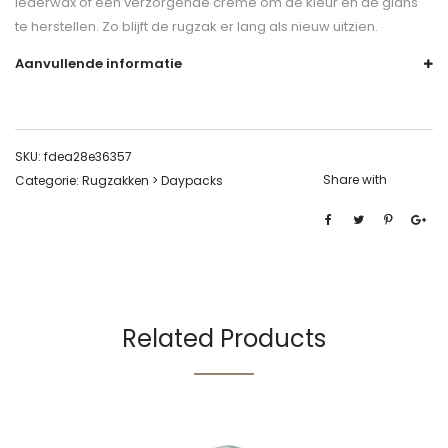
lederwax of een verzorgende crème om de kleur en de glans
te herstellen. Zo blijft de rugzak er lang als nieuw uitzien.
Aanvullende informatie
SKU:
fdea28e36357
Share with
Categorie:
Rugzakken > Daypacks
Related Products