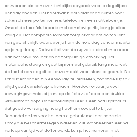
ontworpen als een overzichtelijke daypack voor je dagelijkse
benodigdheden. Het hoofdvak biedt voldoende ruimte voor
zaken als een portemonnee, telefoon en een notitieboekje.
Omdat de tas afsluitbaar is met een stevige rits, berg je alles
veilig op. Het compacte formaat zorgt ervoor dat de tas licht
van gewicht blijft, waardoor je hem de hele dag zonder moeite
op je rug draagt. De kwaliteit van de rugzak is direct merkbaar
aan het robuuste leer en de zorgvuldige afwerking. Het
materiaal is stevig en gaat bij normaal gebruik lang mee, wat
de tas tot een degelijke keuze maakt voor intensief gebruik. De
schouderbanden zijn eenvoudig te verstellen, zodat de rugzak
altijd goed aansluit op je lichaam. Hierdoor ervaar je veel
bewegingsvrijheid, of je nu op de fiets zit of door een drukke
winkelstraat loopt. Onderhoudstips Leer is een natuurproduct
dat goede verzorging nodig heeft om soepel te blijven.
Behandel de tas voor het eerste gebruik met een speciale
spray die beschermt tegen water en vuil. Wanneer het leer na
verloop van tijd wat doffer wordt, kun je het insmeren met