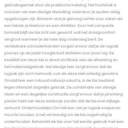
gebruiksgemak door de praktische indeling. Het hoofdvak is
voorzien van een stevige ritssluiting, waardoor je spullen veilig
opgeborgen zijn. Binnenin vind je genoeg ruimte voor zaken als
een tablet, je telefoon en een drinkfles. Door het compacte
formaat blijft de tas licht van gewicht, wat het draagcomfort
vergroot wanneer je de hele dag onderweg bent. De
verstelbare schouderbanden zorgen ervoor dat je de rugzak
precies op de juiste hoogte kunt afstellen voor jouw rug. De
kwaliteit van deze tas is direct zichtbaar aan de afwerking en
het materiaalgebruik. Het stevige leer zorgt ervoor dat de
rugzak zijn vorm behoudt, ook als deze niet volledig gevuld is.
Omdat leer een robuust natuurproduct is, is de tas bestand
tegen intensief dagelijks gebruik. De combinatie van stevige
ritsen en een degelijke constructie zorgt ervoor dat je jarenlang
plezier hebt van deze aankoop zonder dat de tas snel slijtage
vertoont. Onderhoudstips Om het leer van je rugzak soepel en
mooi te houden, is het verstandig om de tas regelmatig te
onderhouden. Behandel de tas voor het eerste gebruik met een