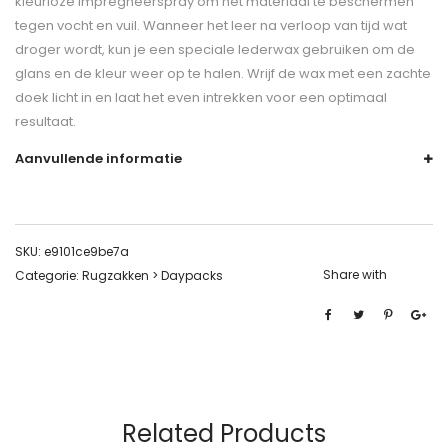
kleurloze impregneerspray om het materiaal te beschermen
tegen vocht en vuil. Wanneer het leer na verloop van tijd wat
droger wordt, kun je een speciale lederwax gebruiken om de
glans en de kleur weer op te halen. Wrijf de wax met een zachte
doek licht in en laat het even intrekken voor een optimaal
resultaat.
Aanvullende informatie
SKU:
e9101ce9be7a
Share with
Categorie:
Rugzakken > Daypacks
Related Products