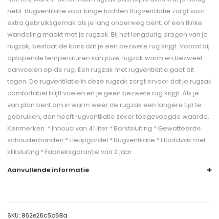
hebt. Rugventilatie voor lange tochten Rugventilatie zorgt voor
extra gebruiksgemak als je lang onderweg bent, of een flinke
wandeling maakt met je rugzak. Bij het langdurig dragen van je
rugzak, bestaat de kans dat je een bezwete rug krijgt. Vooral bij
oplopende temperaturen kan jouw rugzak warm en bezweet
aanvoelen op de rug. Een rugzak met rugventilatie gaat dit
tegen. De rugventilatie in deze rugzak zorgt ervoor dat je rugzak
comfortabel blijft voelen en je geen bezwete rug krijgt. Als je
van plan bent om in warm weer de rugzak een langere tijd te
gebruiken, dan heeft rugventilatie zeker toegevoegde waarde.
Kenmerken: * Inhoud van 41 liter * Borstsluiting * Gewatteerde
schouderbanden * Heupgordel * Rugventilatie * Hoofdvak met
kliksluiting * Fabrieksgarantie van 2 jaar
Aanvullende informatie
SKU:
862e26c5b68a