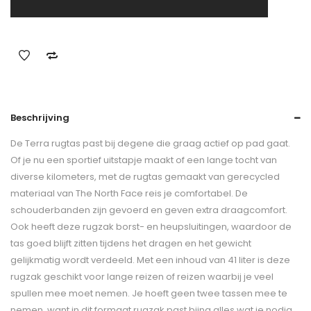
Beschrijving
De Terra rugtas past bij degene die graag actief op pad gaat.
Of je nu een sportief uitstapje maakt of een lange tocht van
diverse kilometers, met de rugtas gemaakt van gerecycled
materiaal van The North Face reis je comfortabel. De
schouderbanden zijn gevoerd en geven extra draagcomfort.
Ook heeft deze rugzak borst- en heupsluitingen, waardoor de
tas goed blijft zitten tijdens het dragen en het gewicht
gelijkmatig wordt verdeeld. Met een inhoud van 41 liter is deze
rugzak geschikt voor lange reizen of reizen waarbij je veel
spullen mee moet nemen. Je hoeft geen twee tassen mee te
nemen, want in dit formaat rugzak past bijna alles wat je nodig