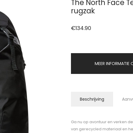
The North Face Te
rugzak
€
134.90
MEER INFORMATIE O
Beschrijving
Aanv
Ga nu op avontuur en verken de
van gerecycled materiaal en h