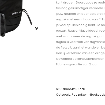
kunt dragen. Doordat deze rugt
tas nog gelijkmatiger verdeeld.
jouw heupen en door de borstrie
rugzak met een inhoud van 41 li
je veel spullen nodig hebt. Je 
rugzak. Rugventilatie ideaal voo
met warm weer de rugzak gaat ge
rugtas is voorzien van rugventilat
de fiets zit, aan het wandelen b
ben jij verzekerd van een droge r
Gewatteerde schouderbanden * He
Fabrieksgarantie van 2 jaar
SKU:
addd42516ae8
Categorie:
Rugzakken > Backpack