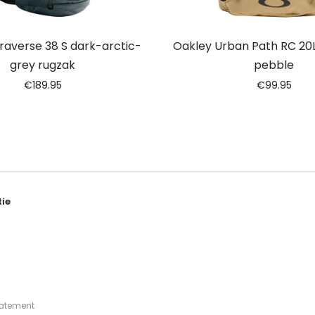
raverse 38 S dark-arctic-
Oakley Urban Path RC 20
grey rugzak
pebble
€
189.95
€
99.95
ie
tatement