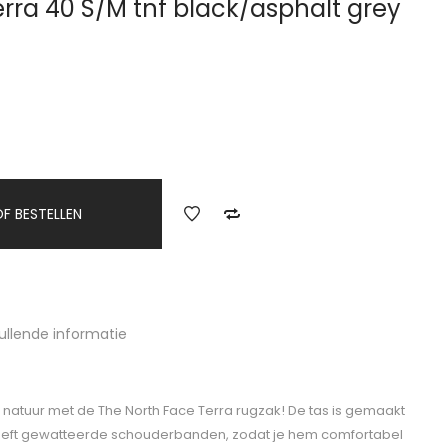
rra 40 S/M tnf black/asphalt grey
F BESTELLEN
ullende informatie
 natuur met de The North Face Terra rugzak! De tas is gemaakt
eeft gewatteerde schouderbanden, zodat je hem comfortabel