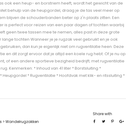
as ook een heup- en borstriem heeft, wordt het gewicht van de
 Met behulp van de heupgordel, draag je de tas veel meer op
m blijven de schouderbanden beter op z'n plaats zitten. Een
ter is perfect voor reizen van een paar dagen of tochten waarbij
hoeft geen twee tassen mee te nemen, alles past in deze grote
r lange tochten Wanneer je je rugzak veel gebruikt en je ook
bruiken, dan kun je eigenlijk niet om rugventilatie heen. Deze
ie en dit zorgt ervoor dat je altijd een koele rug hebt. Of je nu op
ent, of een andere sportieve bezigheid bedrijft; met rugventilatie
ug. Kenmerken: * Inhoud van 41 liter * Borstsluiting *
upgordel * Rugventilatie * Hoofdvak met klik- en ritssluiting *
Share with
s > Wandelrugzakken