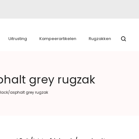
Uitrusting
Kampeerartikelen
Rugzakken
phalt grey rugzak
black/asphalt grey rugzak