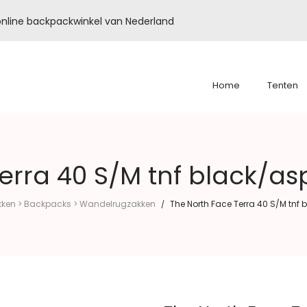
é online backpackwinkel van Nederland
Home
Tenten
erra 40 S/M tnf black/as
ken > Backpacks > Wandelrugzakken
The North Face Terra 40 S/M tnf 
/