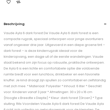
Beschrijving
Vaude Ayla 6 dark forest De Vaude Ayla 6 dark forest is een
compacte rugzak, speciaal ontworpen voor jonge avonturiers
vanaf ongeveer drie jaar. Uitgevoerd in een diepe groene tint –
dark forest – is deze kinderrugzak ideaal voor de
kinderopvang, een dagje uit of de eerste wandelingen. Vaude
staat bekend om zijn focus op robuuste, praktische ontwerpen.
De Ayla 6 is een lichte en comfortabele optie die voldoende
ruimte biedt voor een lunchbox, drinkbeker en een favoriete
knuffel. Je kind draagt zijn spullen zo comfortabel en zelfstandig
met zich mee. * Materiaal: Polyester * Inhoud: 6 liter * Geschikt
voor: Kinderen vanaf 3 jaar * Afmetingen: 30 x 20 x 16 cm
(Hoogte x Breedte x Diepte) * Kleur: dark forest (Groen) * Type
sluiting: Rits Voordelen Vaude Ayla 6 dark forest De Vaude Ayla
6 richt zich volledig op gebruiksgemak voor de kleinsten. De