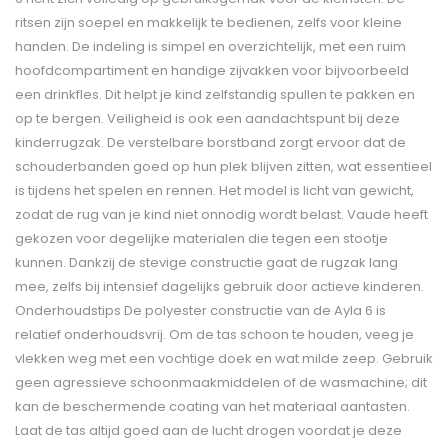
ritsen zijn soepel en makkelijk te bedienen, zelfs voor kleine
handen. De indeling is simpel en overzichtelijk, met een ruim
hoofdcompartiment en handige zijvakken voor bijvoorbeeld
een drinkfles. Dit helpt je kind zelfstandig spullen te pakken en
op te bergen. Veiligheid is ook een aandachtspunt bij deze
kinderrugzak. De verstelbare borstband zorgt ervoor dat de
schouderbanden goed op hun plek blijven zitten, wat essentieel
is tijdens het spelen en rennen. Het model is licht van gewicht,
zodat de rug van je kind niet onnodig wordt belast. Vaude heeft
gekozen voor degelijke materialen die tegen een stootje
kunnen. Dankzij de stevige constructie gaat de rugzak lang
mee, zelfs bij intensief dagelijks gebruik door actieve kinderen.
Onderhoudstips De polyester constructie van de Ayla 6 is
relatief onderhoudsvrij. Om de tas schoon te houden, veeg je
vlekken weg met een vochtige doek en wat milde zeep. Gebruik
geen agressieve schoonmaakmiddelen of de wasmachine; dit
kan de beschermende coating van het materiaal aantasten.
Laat de tas altijd goed aan de lucht drogen voordat je deze