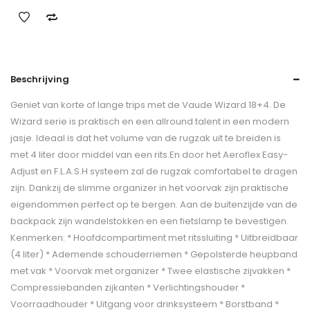
Beschrijving
Geniet van korte of lange trips met de Vaude Wizard 18+4. De
Wizard serie is praktisch en een allround talent in een modern
jasje. Ideaal is dat het volume van de rugzak uit te breiden is
met 4 liter door middel van een rits.En door het Aeroflex Easy-
Adjust en F.L.A.S.H systeem zal de rugzak comfortabel te dragen
zijn. Dankzij de slimme organizer in het voorvak zijn praktische
eigendommen perfect op te bergen. Aan de buitenzijde van de
backpack zijn wandelstokken en een fietslamp te bevestigen.
Kenmerken: * Hoofdcompartiment met ritssluiting * Uitbreidbaar
(4 liter) * Ademende schouderriemen * Gepolsterde heupband
met vak * Voorvak met organizer * Twee elastische zijvakken *
Compressiebanden zijkanten * Verlichtingshouder *
Voorraadhouder * Uitgang voor drinksysteem * Borstband *