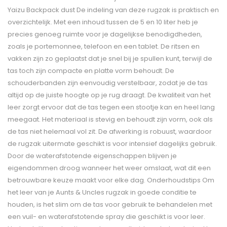
Yaizu Backpack dust De indeling van deze rugzak is praktisch en
overzichtelijk. Met een inhoud tussen de 5 en 10 liter heb je
precies genoeg ruimte voor je dagelijkse benodigdheden,
zoals je portemonnee, telefoon en een tablet. De ritsen en
vakken zijn zo geplaatst dat je snel bij je spullen kunt, terwijl de
tas toch zijn compacte en platte vorm behoudt. De
schouderbanden zijn eenvoudig verstelbaar, zodat je de tas
altijd op de juiste hoogte op je rug draagt. De kwaliteit van het
leer zorgt ervoor dat de tas tegen een stootje kan en heel lang
meegaat. Het materiaal is stevig en behoudt zijn vorm, ook als
de tas niet helemaal vol zit. De afwerking is robuust, waardoor
de rugzak uitermate geschikt is voor intensief dagelijks gebruik.
Door de waterafstotende eigenschappen blijven je
eigendommen droog wanneer het weer omslaat, wat dit een
betrouwbare keuze maakt voor elke dag. Onderhoudstips Om
het leer van je Aunts & Uncles rugzak in goede conditie te
houden, is het slim om de tas voor gebruik te behandelen met
een vuil- en waterafstotende spray die geschikt is voor leer.