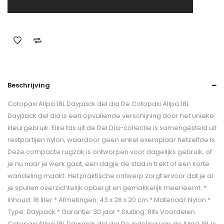
Beschrijving
Cotopaxi Allpa 18L Daypack del dia De Cotopaxi Allpa 18L
Daypack del dia is een opvallende verschijning door het unieke
kleurgebruik. Elke tas uit de Del Día-collectie is samengesteld uit
restpartijen nylon, waardoor geen enkel exemplaar hetzelfde is.
Deze compacte rugzak is ontworpen voor dagelijks gebruik, of
je nu naar je werk gaat, een dagje de stad in trekt of een korte
wandeling maakt. Het praktische ontwerp zorgt ervoor dat je al
je spullen overzichtelijk opbergt en gemakkelijk meeneemt. *
Inhoud: 18 liter * Afmetingen: 43 x 28 x 20 cm * Materiaal: Nylon *
Type: Daypack * Garantie: 30 jaar * Sluiting: Rits Voordelen
Cotopaxi Allpa 18L Daypack del dia De indeling van de Allpa 18L is