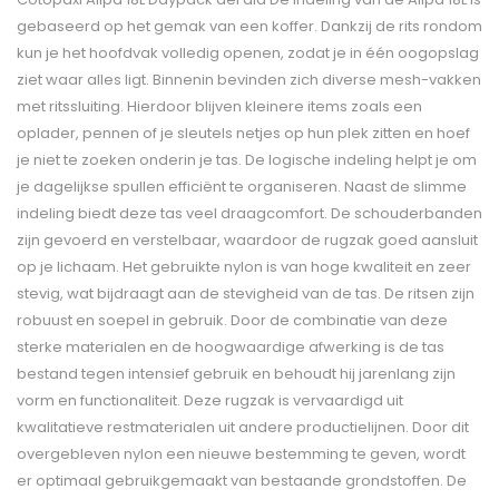
gebaseerd op het gemak van een koffer. Dankzij de rits rondom
kun je het hoofdvak volledig openen, zodat je in één oogopslag
ziet waar alles ligt. Binnenin bevinden zich diverse mesh-vakken
met ritssluiting. Hierdoor blijven kleinere items zoals een
oplader, pennen of je sleutels netjes op hun plek zitten en hoef
je niet te zoeken onderin je tas. De logische indeling helpt je om
je dagelijkse spullen efficiënt te organiseren. Naast de slimme
indeling biedt deze tas veel draagcomfort. De schouderbanden
zijn gevoerd en verstelbaar, waardoor de rugzak goed aansluit
op je lichaam. Het gebruikte nylon is van hoge kwaliteit en zeer
stevig, wat bijdraagt aan de stevigheid van de tas. De ritsen zijn
robuust en soepel in gebruik. Door de combinatie van deze
sterke materialen en de hoogwaardige afwerking is de tas
bestand tegen intensief gebruik en behoudt hij jarenlang zijn
vorm en functionaliteit. Deze rugzak is vervaardigd uit
kwalitatieve restmaterialen uit andere productielijnen. Door dit
overgebleven nylon een nieuwe bestemming te geven, wordt
er optimaal gebruikgemaakt van bestaande grondstoffen. De