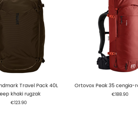
andmark Travel Pack 40L
Ortovox Peak 35 cengia-r
eep khaki rugzak
€
188.90
€
123.90