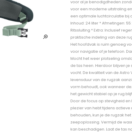
voor al je benodigdheden zonde
voor een moderne uitstraling en
een optimale luchtcirculatie bij d
Inhoud: 24 liter * Afmetingen: 55 x
Ritssluiting * Extra: Inclusief 
praktische indeling van deze ru
Het hoofdvak is ruim genoeg voor
voor navigatie of je telefoon. Da
Mocht het weer plotseling oms
de tas heen. Hierdoor blijven 
vocht. De kwaliteit van de Astro 
levensduur van de rugzak aanzien
vorm behoudt, ook wanneer dez
het gewicht stabiel op je rug blij
Door de focus op stevigheid en 
plezier van hebt tijdens actieve
behouden, kun je de rugzak het
zeepoplossing. Vermijd de wasm
kan beschadigen. Laat de tas na