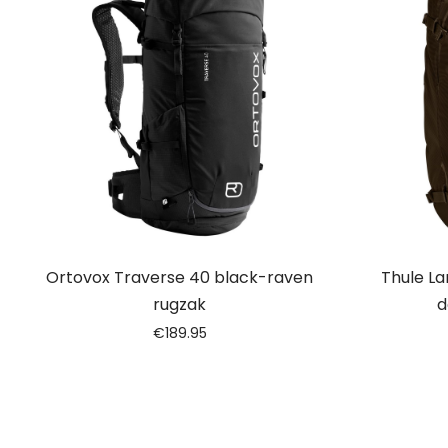
Ortovox Traverse 40 black-raven
Thule L
rugzak
d
€
189.95