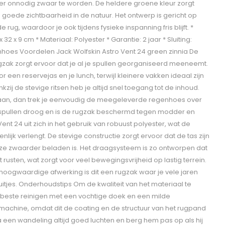
r onnodig zwaar te worden. De heldere groene kleur zorgt
 goede zichtbaarheid in de natuur. Het ontwerp is gericht op
e rug, waardoor je ook tijdens fysieke inspanning fris blijft. *
 32 x 9 cm * Materiaal: Polyester * Garantie: 2 jaar * Sluiting:
regenhoes Voordelen Jack Wolfskin Astro Vent 24 green zinnia De
gzak zorgt ervoor dat je al je spullen georganiseerd meeneemt.
 een reservejas en je lunch, terwijl kleinere vakken ideaal zijn
nkzij de stevige ritsen heb je altijd snel toegang tot de inhoud.
laan, dan trek je eenvoudig de meegeleverde regenhoes over
je spullen droog en is de rugzak beschermd tegen modder en
Vent 24 uit zich in het gebruik van robuust polyester, wat de
lijk verlengt. De stevige constructie zorgt ervoor dat de tas zijn
e zwaarder beladen is. Het draagsysteem is zo ontworpen dat
ft rusten, wat zorgt voor veel bewegingsvrijheid op lastig terrein.
hoogwaardige afwerking is dit een rugzak waar je vele jaren
 uitjes. Onderhoudstips Om de kwaliteit van het materiaal te
 beste reinigen met een vochtige doek en een milde
achine, omdat dit de coating en de structuur van het rugpand
 een wandeling altijd goed luchten en berg hem pas op als hij