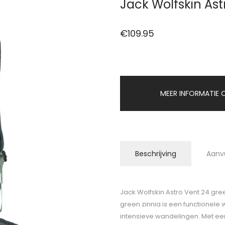
Jack Wolfskin Ast
€
109.95
MEER INFORMATIE O
Beschrijving
Aanv
Jack Wolfskin Astro Vent 24 gree
green zinnia is een functionel
intensieve wandelingen. Met een