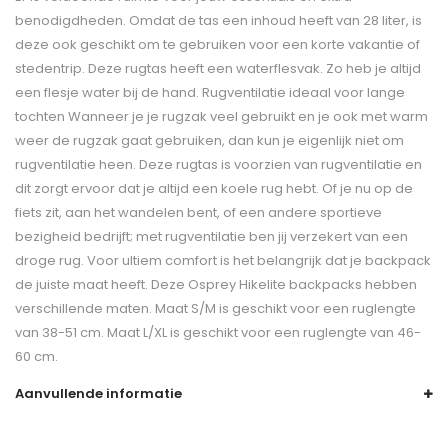
benodigdheden. Omdat de tas een inhoud heeft van 28 liter, is
deze ook geschikt om te gebruiken voor een korte vakantie of
stedentrip. Deze rugtas heeft een waterflesvak. Zo heb je altijd
een flesje water bij de hand. Rugventilatie ideaal voor lange
tochten Wanneer je je rugzak veel gebruikt en je ook met warm
weer de rugzak gaat gebruiken, dan kun je eigenlijk niet om
rugventilatie heen. Deze rugtas is voorzien van rugventilatie en
dit zorgt ervoor dat je altijd een koele rug hebt. Of je nu op de
fiets zit, aan het wandelen bent, of een andere sportieve
bezigheid bedrijft; met rugventilatie ben jij verzekert van een
droge rug. Voor ultiem comfort is het belangrijk dat je backpack
de juiste maat heeft. Deze Osprey Hikelite backpacks hebben
verschillende maten. Maat S/M is geschikt voor een ruglengte
van 38-51 cm. Maat L/XL is geschikt voor een ruglengte van 46-
60 cm.
Aanvullende informatie