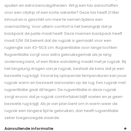
spullen en extra benodigdheden. Wil jij een tas aanschaffen
voor een citytrip of een korte vakantie? Deze tas heeft 21 liter
inhoud en is geschikt om mee te nemen tijdens een
overnachting. Voor ultiem comfort is het belangrijk dat je
backpack de juiste maat heeft. Deze mannen backpack heeft
maat S/M. Dit bekent dat de rugzak is gemaakt voor een
ruglengte van 43-50,5 cm. Rugventilatie voor lange tochten
Rugventilatie zorgt voor extra gebruiksgemak als je lang
onderweg bent, of een flinke wandeling maakt met je rugzak. Bij
het langdurig dragen van je rugzak, bestaat de kans dat je een
bezwete rug krijgt. Vooral bij oplopende temperaturen kan jouw
rugzak warm en bezweet aanvoelen op de rug. Een rugzak met
rugventilatie gaat dit tegen. De rugventilatie in deze rugzak
zorgt ervoor dat je rugzak comfortabel blijft voelen en je geen
bezwete rug krijgt. Als je van plan bent om in warm weer de
rugzak een langere tijd te gebruiken, dan heeft rugventilatie
zeker toegevoegde waarde.
Aanvullende informatie