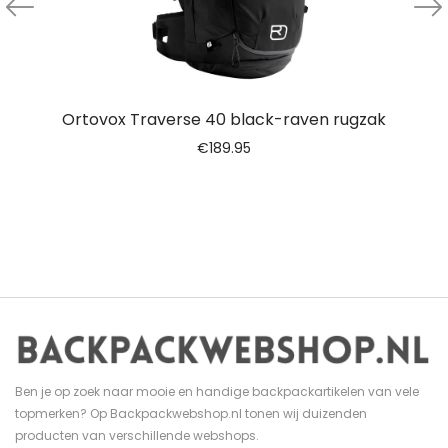
Ortovox Traverse 40 black-raven rugzak
€
189.95
Ben je op zoek naar mooie en handige backpackartikelen van vele
topmerken? Op Backpackwebshop.nl tonen wij duizenden
producten van verschillende webshops.