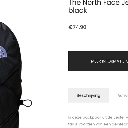
The North Face J
black
€
74.90
MEER INFORMATIE O
Beschrijving
Aanv
Is deze backpack uit de Jester 
tas is voorzien van een geïnteg