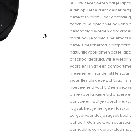
je 100% zeker weten dat je lapt
even op. Deze dient kleiner te z
deze tas wordt 2 jaar garantie
zodat jouw laptop veiling kan
beschadigd worden door andere i
maar ook je tablet is helemaal v
deze is beschermd. Compartiment
natuurlijk voorkomen dat je lapt
of school gebruikt, wil je wel
voorzien is van een compartimen
meenemen, zonder stil te staan b
waterfles als deze zichtbaar is
hoeveelheid vocht. Geen bezwete
als je voor langere tijd onderw
aanvoelen, wat je vooral merkt a
rugzak heb je hier geen last van
zorgt ervoor dat je rugzak koel 
behoort. Gemaakt van duurzaam,
gemaakt is van gerecycled mater