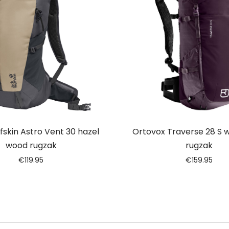
fskin Astro Vent 30 hazel
Ortovox Traverse 28 S w
wood rugzak
rugzak
€
119.95
€
159.95