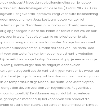
op ook echt past? Meet dan de buitenafmeting van je laptop
ijn dan de buitenafmetingen van deze tas (H 46 x B 28 x D 21). Op
 gegeven. Het gevoerde laptopvak zorgt voor extra bescherming
 worden meegenomen. Jouw kostbare laptop kan zo niet
tems in je tas. Niet alleen jouw laptop wordt veilig vervoerd,
eilig opgeborgen in deze tas. Plaats de tablet in het vak en ook
 voor je waterfles Je bent zuinig op je laptop en je wilt
op in aanraking komt met vocht of water. Als je je tas voor werk
 drinken mee kunnen nemen. Omdat deze tas van The North Face
t voor een waterfles kun je met een gerust hart je waterfles
ij de veiligheid van je laptop. Daarnaast grijp je eerder naar je
. Zo kom jij eenvoudiger aan de dagelijks aanbevolen
 rug met rugventilatie Je kunt last krijgen van een bezwete rug
eg bent met je rugzak. Je rugzak kan dan warm en zweterig gaan
ls de temperatuur stijgt. Met de The North Face Jester laptop
, aangezien deze is voorzien van rugventilatie. Rugventilatie
en comfortabel blijf. Een klamme rug zal dat tot het verleden
 gerecycled materiaal Bij het kopen van een product die
iaal, draag je een steentje bij aan een beter milieu en klimaat.