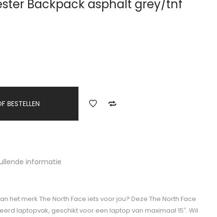
ester Backpack asphalt grey/tnf
F BESTELLEN
ullende informatie
van het merk The North Face iets voor jou? Deze The North Face
reerd laptopvak, geschikt voor een laptop van maximaal 15″. Wil